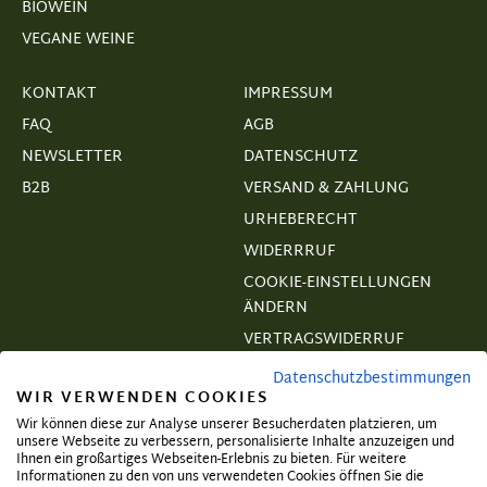
BIOWEIN
VEGANE WEINE
KONTAKT
IMPRESSUM
FAQ
AGB
NEWSLETTER
DATENSCHUTZ
B2B
VERSAND & ZAHLUNG
URHEBERECHT
WIDERRRUF
COOKIE-EINSTELLUNGEN
ÄNDERN
VERTRAGSWIDERRUF
Datenschutzbestimmungen
WIR VERWENDEN COOKIES
Wir können diese zur Analyse unserer Besucherdaten platzieren, um
unsere Webseite zu verbessern, personalisierte Inhalte anzuzeigen und
Abonnieren und exklusive Angebote
Ihnen ein großartiges Webseiten-Erlebnis zu bieten. Für weitere
Informationen zu den von uns verwendeten Cookies öffnen Sie die