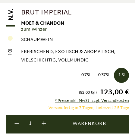
BRUT IMPERIAL
N.V.
MOET & CHANDON
zum Winzer
SCHAUMWEIN
ERFRISCHEND, EXOTISCH & AROMATISCH,
VIELSCHICHTIG, VOLLMUNDIG
0.75l
0.375l
1.5l
123,00 €
(82,00 €/l)
* Preise inkl. MwSt. zzgl. Versandkosten
Versandfertig in 7 Tagen, Lieferzeit 2-5 Tage
Produkt Anzahl: Gib den gewünschten Wer
WARENKORB