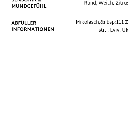
SENSORIK &
Rund
, Weich
, Zitru
MUNDGEFÜHL
Mikolasch,&nbsp;111 Z
ABFÜLLER
INFORMATIONEN
str. , Lviv, U