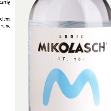
sartig
elena
kraine