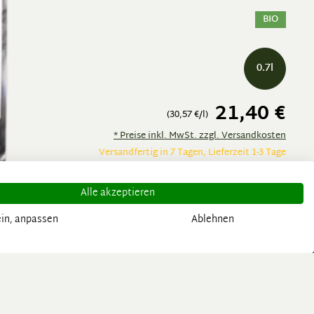
BIO
0.7l
21,40 €
(30,57 €/l)
* Preise inkl. MwSt. zzgl. Versandkosten
Versandfertig in 7 Tagen, Lieferzeit 1-3 Tage
Produkt Anzahl: Gib den gewüns
WARENKORB
Alle akzeptieren
in, anpassen
Ablehnen
den
Schnelle & Sichere Lieferung