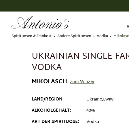
springen
Zur Hauptnavigation springen
Spirituosen & Feinkost
Andere Spirituosen
Vodka
Mikolas
UKRAINIAN SINGLE FA
VODKA
MIKOLASCH
zum Winzer
LAND/REGION
Ukraine,Lwiw
ALKOHOLGEHALT:
40%
ART DER SPIRITUOSE:
Vodka