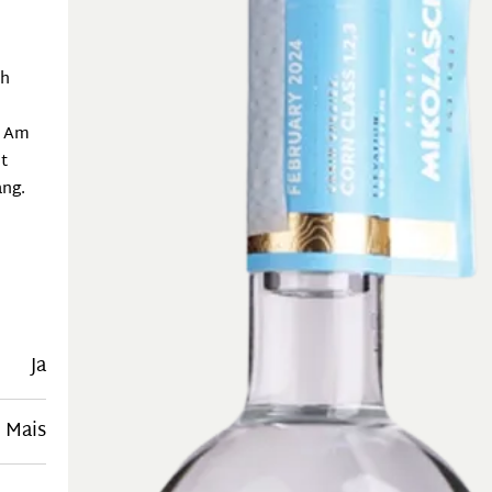
ch
. Am
t
ang.
Ja
, Mais