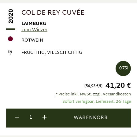
COL DE REY CUVÉE
2020
LAIMBURG
zum Winzer
ROTWEIN
FRUCHTIG, VIELSCHICHTIG
0.75l
41,20 €
(54,93 €/l)
* Preise inkl. MwSt. zzgl. Versandkosten
Sofort verfügbar, Lieferzeit: 2-5 Tage
Produkt Anzahl: Gib den gewünschten Wer
WARENKORB