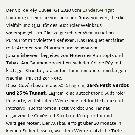
Der Col de Réy Cuvée IGT 2020 vom
Landesweingut
Laimburg
ist eine beeindruckende Rotweincuvée, die die
Vielfalt und Qualität des Südtiroler Weinbaus
widerspiegelt. Im Glas zeigt sich der Wein in tiefem
Purpurrot mit violetten Reflexen. Das Bouquet entfaltet
reife Aromen von Pflaumen und schwarzen
Johannisbeeren, begleitet von Noten des Rumtopfs und
Tabak. Am Gaumen präsentiert sich der Col de Réy mit
kräftiger Struktur, präsenten Tanninen und einem langen
Nachhall mit erdiger Note.
Diese Cuvée besteht aus
50 % Lagrein
,
25 % Petit Verdot
und 25 % Tannat.
Lagrein, eine autochthone Südtiroler
Rebsorte, verleiht dem Wein seine tiefdunkle Farbe und
intensive Fruchtaromen. Petit Verdot und Tannat
ergänzen die Cuvée mit Struktur, Komplexität und
würzigen Noten. Der Ausbau erfolgt über 20 Monate in
kleinen Eichenfässern, was dem Wein zusätzliche Tiefe