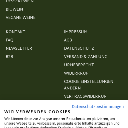
DESSERTWEIN
BIOWEIN
VEGANE WEINE
KONTAKT
IMPRESSUM
FAQ
AGB
NEWSLETTER
DATENSCHUTZ
B2B
VERSAND & ZAHLUNG
URHEBERECHT
WIDERRRUF
COOKIE-EINSTELLUNGEN
ÄNDERN
VERTRAGSWIDERRUF
Datenschutzbestimmungen
WIR VERWENDEN COOKIES
Wir können diese zur Analyse unserer Besucherdaten platzieren, um
unsere Webseite zu verbessern, personalisierte Inhalte anzuzeigen und
Abonnieren und exklusive Angebote