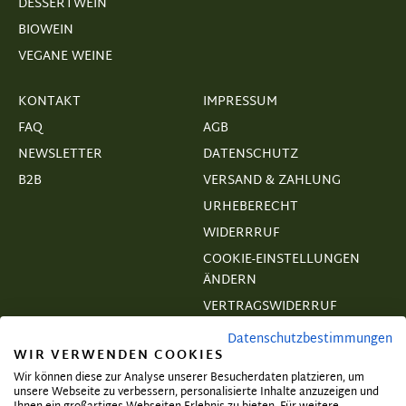
DESSERTWEIN
BIOWEIN
VEGANE WEINE
KONTAKT
IMPRESSUM
FAQ
AGB
NEWSLETTER
DATENSCHUTZ
B2B
VERSAND & ZAHLUNG
URHEBERECHT
WIDERRRUF
COOKIE-EINSTELLUNGEN
ÄNDERN
VERTRAGSWIDERRUF
Datenschutzbestimmungen
WIR VERWENDEN COOKIES
Wir können diese zur Analyse unserer Besucherdaten platzieren, um
unsere Webseite zu verbessern, personalisierte Inhalte anzuzeigen und
Abonnieren und exklusive Angebote