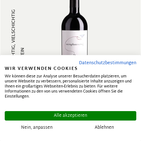
FRUCHTIG, VIELSCHICHTIG
ROTWEIN
Datenschutzbestimmungen
WIR VERWENDEN COOKIES
Wir können diese zur Analyse unserer Besucherdaten platzieren, um
unsere Webseite zu verbessern, personalisierte Inhalte anzuzeigen und
Ihnen ein großartiges Webseiten-Erlebnis zu bieten. Für weitere
2020
Informationen zu den von uns verwendeten Cookies öffnen Sie die
Einstellungen.
Barolo di Serralunga DOCG Aeroplanservaj
Alle akzeptieren
DOMENICO CLERICO
Nein, anpassen
Ablehnen
Italien, Piemont