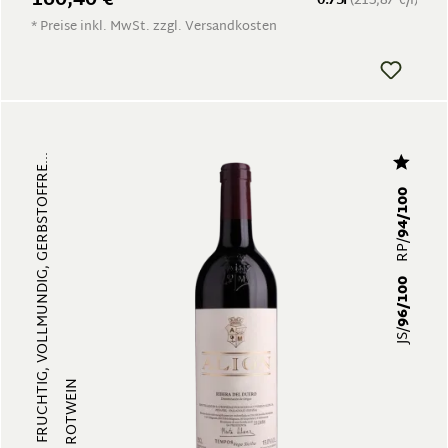
160,40 €
0.75l
(213,87 €/l)
* Preise inkl. MwSt. zzgl. Versandkosten
FRUCHTIG, VOLLMUNDIG, GERBSTOFFRE...
94/100
RP/
96/100
JS/
ROTWEIN