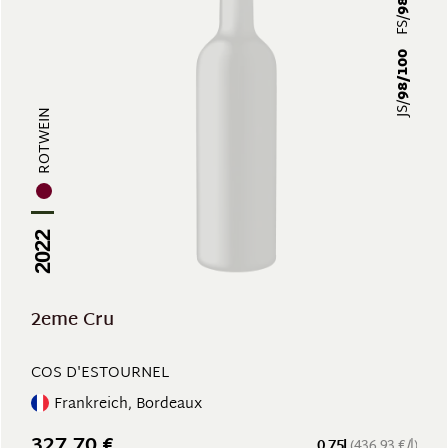
FS/
98/100
JS/
ROTWEIN
2022
2eme Cru
COS D'ESTOURNEL
Frankreich, Bordeaux
327,70 €
0.75l
(436,93 €/l)