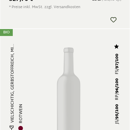
* Preise inkl. MwSt. zzgl. Versandkosten
BIO
VIELSCHICHTIG, GERBSTOFFREICH, MI...
97/100
FS/
96/100
RP/
ROTWEIN
95/100
JS/