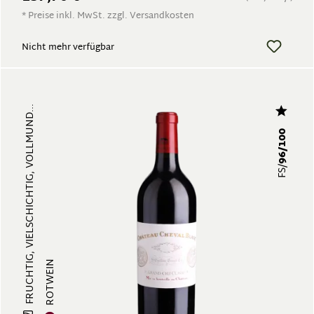
* Preise inkl. MwSt. zzgl. Versandkosten
Nicht mehr verfügbar
FRUCHTIG, VIELSCHICHTIG, VOLLMUND...
96/100
FS/
ROTWEIN