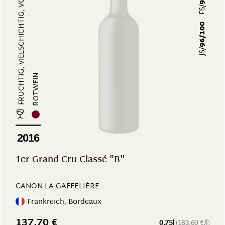
FRUCHTIG, VIELSCHICHTIG, VOLLMUND...
FS/
96/100
JS/
ROTWEIN
2016
1er Grand Cru Classé "B"
CANON LA GAFFELIÈRE
Frankreich, Bordeaux
137,70 €
0.75l
(183,60 €/l)