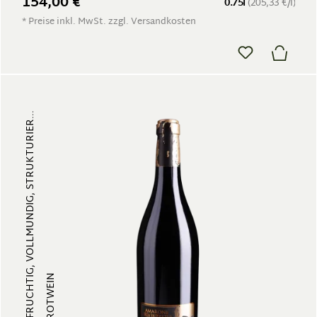
154,00 €
0.75l
(205,33 €/l)
* Preise inkl. MwSt. zzgl. Versandkosten
FRUCHTIG, VOLLMUNDIG, STRUKTURIER...
ROTWEIN