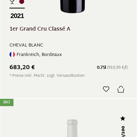
2021
1er Grand Cru Classé A
CHEVAL BLANC
Frankreich, Bordeaux
683,20 €
0.75l
(910,93 €/l)
* Preise inkl. MwSt. zzgl. Versandkosten
BIO
98/100