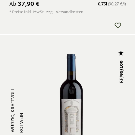
37,90 €
Ab
0.75l
(90,27 €/l)
* Preise inkl. MwSt. zzgl. Versandkosten
95/100
RP/
WÜRZIG, KRAFTVOLL
ROTWEIN