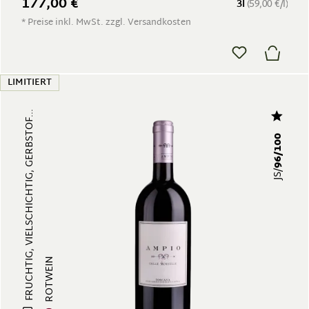
177,00 €
3l
(59,00 €/l)
* Preise inkl. MwSt. zzgl. Versandkosten
LIMITIERT
FRUCHTIG, VIELSCHICHTIG, GERBSTOF...
96/100
JS/
ROTWEIN