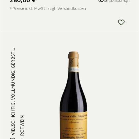
280,00 €
0.75l
(373,33 €/l)
* Preise inkl. MwSt. zzgl. Versandkosten
VIELSCHICHTIG, VOLLMUNDIG, GERBST...
ROTWEIN