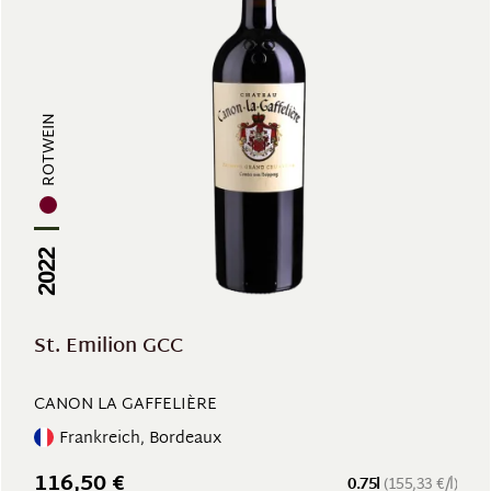
ROTWEIN
2022
St. Emilion GCC
CANON LA GAFFELIÈRE
Frankreich, Bordeaux
116,50 €
0.75l
(155,33 €/l)