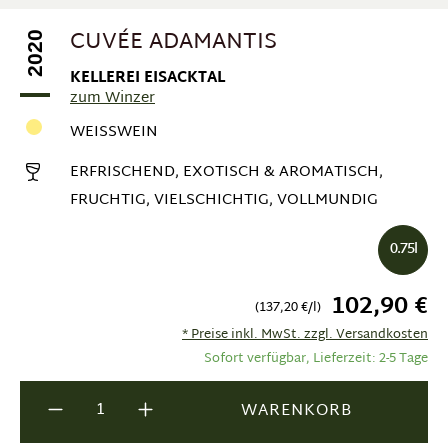
CUVÉE ADAMANTIS
2020
KELLEREI EISACKTAL
zum Winzer
WEISSWEIN
ERFRISCHEND, EXOTISCH & AROMATISCH,
FRUCHTIG, VIELSCHICHTIG, VOLLMUNDIG
0.75l
102,90 €
(137,20 €/l)
* Preise inkl. MwSt. zzgl. Versandkosten
Sofort verfügbar, Lieferzeit: 2-5 Tage
Produkt Anzahl: Gib den gewünschten Wer
WARENKORB