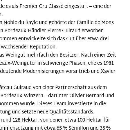
 es als Premier Cru Classé eingestuft – eine der
n.
 Noble du Bayle und gehörte der Familie de Mons
hen Bordeaux-Händler Pierre Guiraud erworben
kommen entwickelte sich das Gut über etwa drei
 wachsender Reputation.
das Weingut mehrfach den Besitzer. Nach einer Zeit
deaux-Weingüter in schwierige Phasen, ehe es 1981
deutende Modernisierungen vorantrieb und Xavier
teau Guiraud von einer Partnerschaft aus dem
Bordeaux-Winzern – darunter Olivier Bernard und
nommen wurde. Dieses Team investierte in die
itung und setzte neue Qualitätsstandards.
 rund 128 Hektar, von denen etwa 100 Hektar für
ammensetzung mit etwa 65 % Sémillon und 35 %