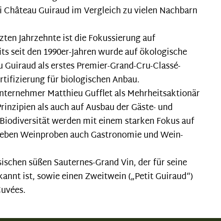
ei Château Guiraud im Vergleich zu vielen Nachbarn
zten Jahrzehnte ist die Fokussierung auf
its seit den 1990er-Jahren wurde auf ökologische
u Guiraud als erstes Premier-Grand-Cru-Classé-
ertifizierung für biologischen Anbau.
 Unternehmer Matthieu Gufflet als Mehrheitsaktionär
rinzipien als auch auf Ausbau der Gäste- und
iodiversität werden mit einem starken Fokus auf
 neben Weinproben auch Gastronomie und Wein-
sischen süßen Sauternes-Grand Vin, der für seine
annt ist, sowie einen Zweitwein („Petit Guiraud“)
Cuvées.