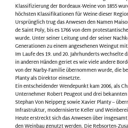
Klassifizierung der Bordeaux-Weine von 1855 wurde
höchsten Klassifikationen für Weine dieser Regio
Ursprünglich trug das Anwesen den Namen Maison
de Saint Poly, bis es 1766 von dem protestantisc
wurde. Unter seiner Leitung und der seiner Nach
Generationen zu einem angesehenen Weingut mit
Im Laufe des 19. und 20. Jahrhunderts wechselte 
in anderen Händen geriet es wie viele andere Bor
von der Narby-Familie übernommen wurde, die be
Planty als Direktor einsetzte.
Ein entscheidender Wendepunkt kam 2006, als Châ
Unternehmer Robert Peugeot und drei bekannten 
Stephan Von Neipperg sowie Xavier Planty – über
Infrastruktur, modernisierte Keller und Weinbere
Heute erstreckt sich das Anwesen über insgesamt
den Weinbau genutzt werden. Die Rebsorten-Zus