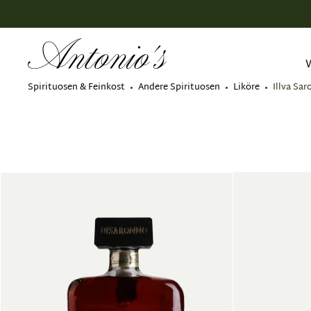
springen
Zur Hauptnavigation springen
Spirituosen & Feinkost
Andere Spirituosen
Liköre
Illva Sa