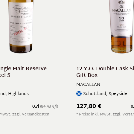
ingle Malt Reserve
12 Y.O. Double Cask S
el 5
Gift Box
MACALLAN
and, Highlands
Schottland, Speyside
127,80 €
0.7l
(84,43 €/l)
0
. MwSt. zzgl. Versandkosten
* Preise inkl. MwSt. zzgl. Vers