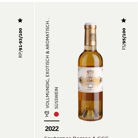
VOLLMUNDIG, EXOTISCH & AROMATISCH...
91-93/100
95/100
FS/
RP/
SÜSSWEIN
2022