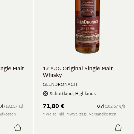
ingle Malt
12 Y.O. Original Single Malt
Whisky
GLENDRONACH
Schottland, Highlands
71,80 €
.7l
(182,57 €/l)
0.7l
(102,57 €/l)
andkosten
* Preise inkl. MwSt. zzgl. Versandkosten