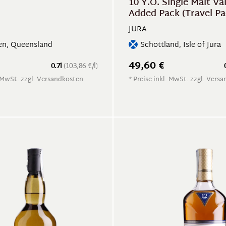
10 Y.O. Single Malt Va
Added Pack (Travel Pa
H
JURA
ien, Queensland
Schottland, Isle of Jura
49,60 €
0.7l
(103,86 €/l)
. MwSt. zzgl. Versandkosten
* Preise inkl. MwSt. zzgl. Vers