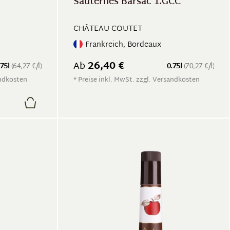
Sauternes Barsac 1.GCC
CHÂTEAU COUTET
Frankreich, Bordeaux
26,40 €
Ab
375l
(64,27 €/l)
0.75l
(70,27 €/l)
andkosten
* Preise inkl. MwSt. zzgl. Versandkosten