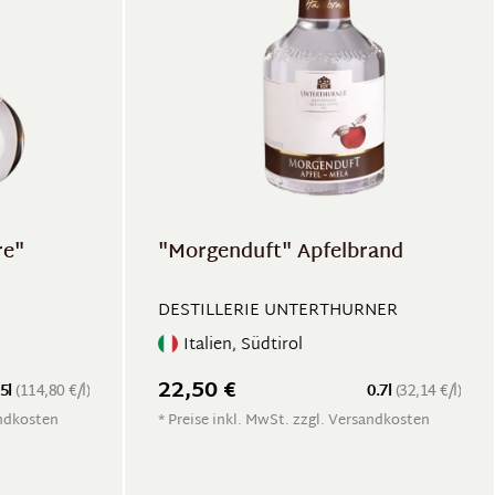
re"
"Morgenduft" Apfelbrand
DESTILLERIE UNTERTHURNER
Italien, Südtirol
22,50 €
.5l
(114,80 €/l)
0.7l
(32,14 €/l)
andkosten
* Preise inkl. MwSt. zzgl. Versandkosten