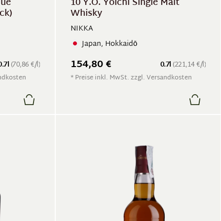
lue
10 Y.O. Yoichi Single Malt
ck)
Whisky
NIKKA
Japan, Hokkaidō
154,80 €
0.7l
(70,86 €/l)
0.7l
(221,14 €/l)
andkosten
* Preise inkl. MwSt. zzgl. Versandkosten