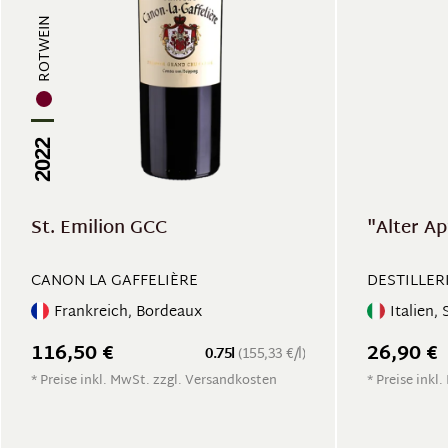
ROTWEIN
2022
St. Emilion GCC
"Alter Ap
CANON LA GAFFELIÈRE
DESTILLE
Frankreich, Bordeaux
Italien, 
116,50 €
26,90 €
0.75l
(155,33 €/l)
* Preise inkl. MwSt. zzgl. Versandkosten
* Preise inkl