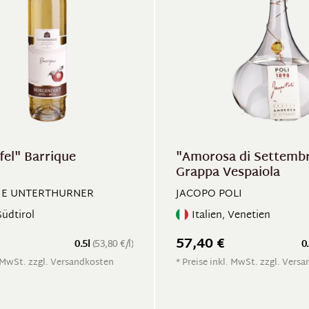
fel" Barrique
"Amorosa di Settemb
Grappa Vespaiola
RIE UNTERTHURNER
JACOPO POLI
Südtirol
Italien, Venetien
57,40 €
0.5l
(53,80 €/l)
0
. MwSt. zzgl. Versandkosten
* Preise inkl. MwSt. zzgl. Vers