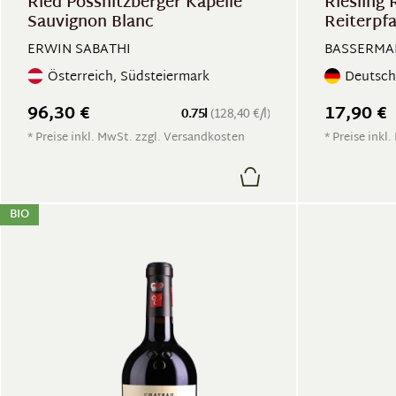
Ried Pössnitzberger Kapelle
Riesling
Sauvignon Blanc
Reiterpf
ERWIN SABATHI
BASSERMA
Österreich, Südsteiermark
Deutsch
96,30 €
17,90 €
0.75l
(128,40 €/l)
* Preise inkl. MwSt. zzgl. Versandkosten
* Preise inkl
BIO