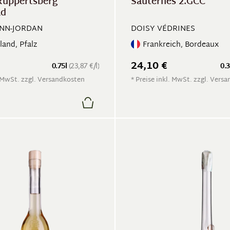
 Ruppertsberg
Sauternes 2.GCC
ad
NN-JORDAN
DOISY VÉDRINES
land, Pfalz
Frankreich, Bordeaux
24,10 €
0.75l
(23,87 €/l)
0.
. MwSt. zzgl. Versandkosten
* Preise inkl. MwSt. zzgl. Vers