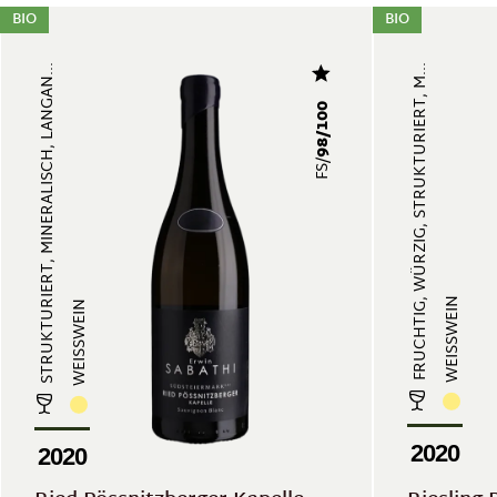
BIO
BIO
STRUKTURIERT, MINERALISCH, LANGAN...
FRUCHTIG, WÜRZIG, STRUKTURIERT, M...
98/100
FS/
WEISSWEIN
WEISSWEIN
2020
2020