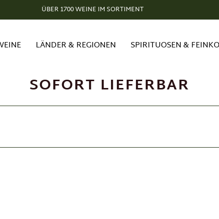
Unser Weinclub: Exklusive Weine. Exklusive Vorteile.
ÜBER 1700 WEINE IM SORTIMENT
WEINE
LÄNDER & REGIONEN
SPIRITUOSEN & FEINK
SOFORT LIEFERBAR