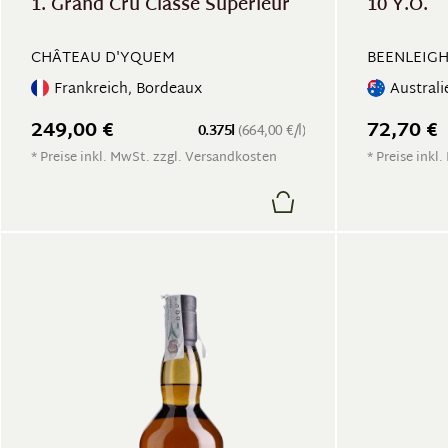
1. Grand Cru Classé Superieur
10 Y.O.
CHÂTEAU D'YQUEM
BEENLEIG
Frankreich, Bordeaux
Austral
249,00 €
72,70 €
0.375l
(664,00 €/l)
* Preise inkl. MwSt. zzgl. Versandkosten
* Preise inkl