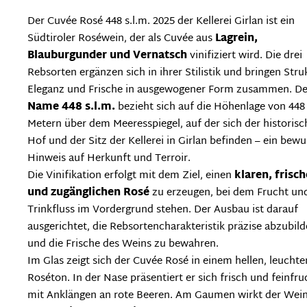
Der Cuvée Rosé 448 s.l.m. 2025 der Kellerei Girlan ist ein
Südtiroler Roséwein, der als Cuvée aus
Lagrein,
Blauburgunder und Vernatsch
vinifiziert wird. Die drei
Rebsorten ergänzen sich in ihrer Stilistik und bringen Stru
Eleganz und Frische in ausgewogener Form zusammen. De
Name 448 s.l.m.
bezieht sich auf die Höhenlage von 448
Metern über dem Meeresspiegel, auf der sich der historisc
Hof und der Sitz der Kellerei in Girlan befinden – ein bewu
Hinweis auf Herkunft und Terroir.
Die Vinifikation erfolgt mit dem Ziel, einen
klaren, frisc
und zugänglichen Rosé
zu erzeugen, bei dem Frucht un
Trinkfluss im Vordergrund stehen. Der Ausbau ist darauf
ausgerichtet, die Rebsortencharakteristik präzise abzubil
und die Frische des Weins zu bewahren.
Im Glas zeigt sich der Cuvée Rosé in einem hellen, leucht
Roséton. In der Nase präsentiert er sich frisch und feinfru
mit Anklängen an rote Beeren. Am Gaumen wirkt der Wei