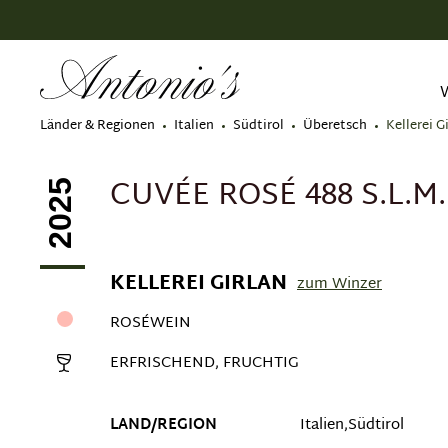
springen
Zur Hauptnavigation springen
Länder & Regionen
Italien
Südtirol
Überetsch
Kellerei G
CUVÉE ROSÉ 488 S.L.M.
2025
KELLEREI GIRLAN
zum Winzer
ROSÉWEIN
ERFRISCHEND, FRUCHTIG
LAND/REGION
Italien,Südtirol