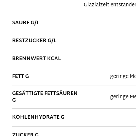
Glazialzeit entstande
SÄURE G/L
RESTZUCKER G/L
BRENNWERT KCAL
FETT G
geringe M
GESÄTTIGTE FETTSÄUREN
geringe M
G
KOHLENHYDRATE G
ZUCKER G