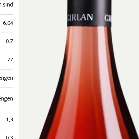
n sind
6.04
0.7
77
engen
engen
1,3
0,3