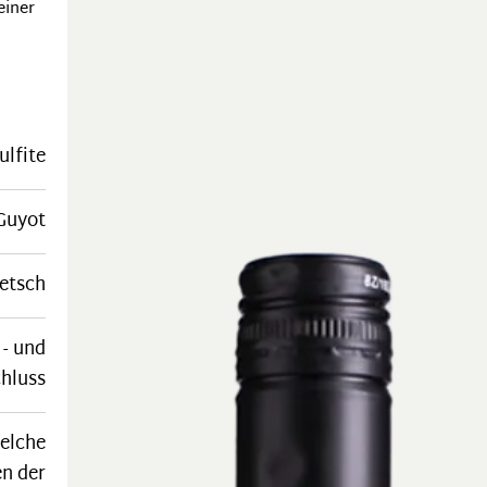
einer
ulfite
Guyot
retsch
 - und
hluss
welche
n der