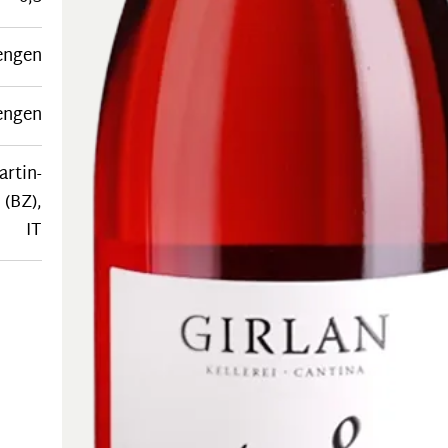
engen
engen
artin-
 (BZ),
IT