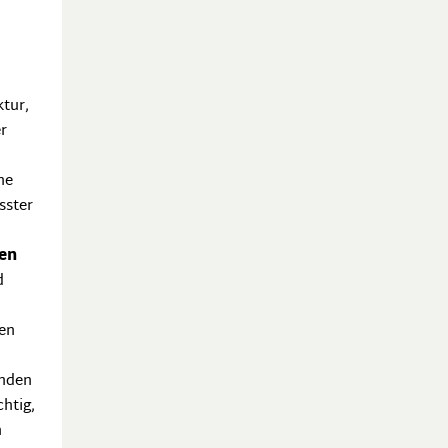
ktur,
r
he
sster
hen
d
den
enden
chtig,
n