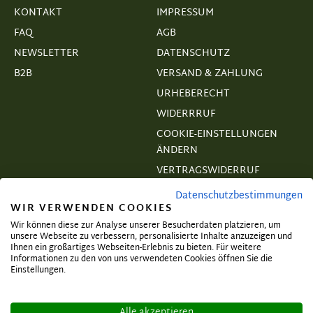
KONTAKT
IMPRESSUM
FAQ
AGB
NEWSLETTER
DATENSCHUTZ
B2B
VERSAND & ZAHLUNG
URHEBERECHT
WIDERRRUF
COOKIE-EINSTELLUNGEN
ÄNDERN
VERTRAGSWIDERRUF
Datenschutzbestimmungen
WIR VERWENDEN COOKIES
Wir können diese zur Analyse unserer Besucherdaten platzieren, um
unsere Webseite zu verbessern, personalisierte Inhalte anzuzeigen und
Abonnieren und exklusive Angebote
Ihnen ein großartiges Webseiten-Erlebnis zu bieten. Für weitere
Informationen zu den von uns verwendeten Cookies öffnen Sie die
sichern!
Einstellungen.
Alle akzeptieren