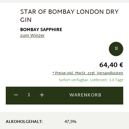
STAR OF BOMBAY LONDON DRY
GIN
BOMBAY SAPPHIRE
zum Winzer
1l
64,40 €
* Preise inkl. MwSt. zzgl. Versandkosten
Sofort verfügbar, Lieferzeit: 1-3 Tage
Produkt Anzahl: Gib den gewünschten Wer
WARENKORB
47,5%
ALKOHOLGEHALT: