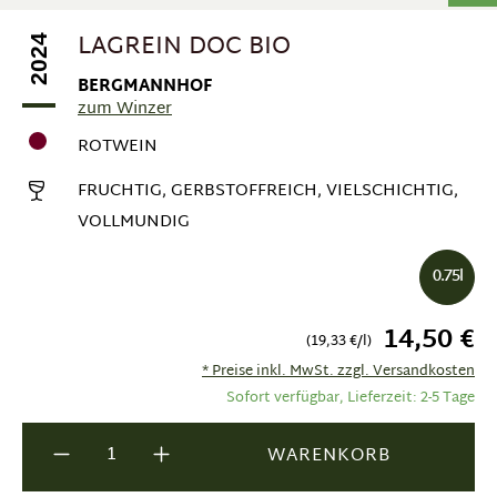
LAGREIN DOC BIO
2024
BERGMANNHOF
zum Winzer
ROTWEIN
FRUCHTIG, GERBSTOFFREICH, VIELSCHICHTIG,
VOLLMUNDIG
0.75l
14,50 €
(19,33 €/l)
* Preise inkl. MwSt. zzgl. Versandkosten
Sofort verfügbar, Lieferzeit: 2-5 Tage
Produkt Anzahl: Gib den gewünschten Wer
WARENKORB