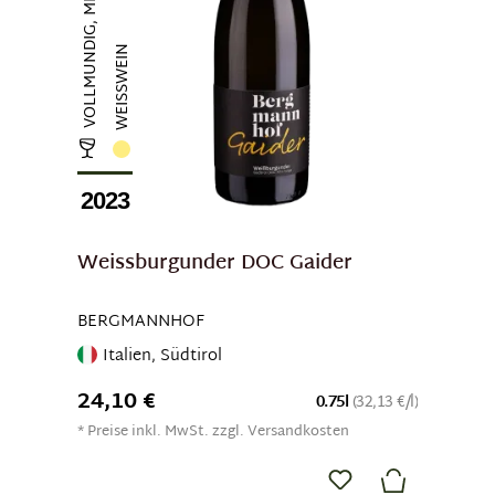
VOLLMUNDIG, MILDE SÄURE
WEISSWEIN
2023
Weissburgunder DOC Gaider
BERGMANNHOF
Italien, Südtirol
24,10 €
0.75l
(32,13 €/l)
* Preise inkl. MwSt. zzgl. Versandkosten