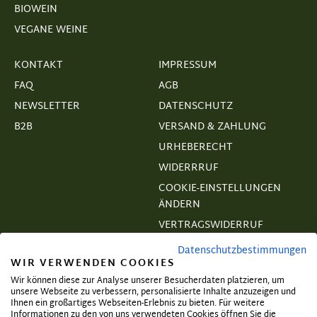
BIOWEIN
VEGANE WEINE
KONTAKT
IMPRESSUM
FAQ
AGB
NEWSLETTER
DATENSCHUTZ
B2B
VERSAND & ZAHLUNG
URHEBERECHT
WIDERRRUF
COOKIE-EINSTELLUNGEN
ÄNDERN
VERTRAGSWIDERRUF
Datenschutzbestimmungen
WIR VERWENDEN COOKIES
Wir können diese zur Analyse unserer Besucherdaten platzieren, um
unsere Webseite zu verbessern, personalisierte Inhalte anzuzeigen und
Abonnieren und exklusive Angebote
Ihnen ein großartiges Webseiten-Erlebnis zu bieten. Für weitere
Informationen zu den von uns verwendeten Cookies öffnen Sie die