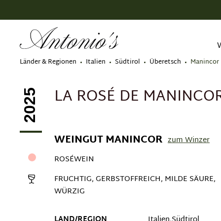
springen
Zur Hauptnavigation springen
Länder & Regionen
Italien
Südtirol
Überetsch
Manincor
LA ROSÉ DE MANINCO
2025
WEINGUT MANINCOR
zum Winzer
ROSÉWEIN
FRUCHTIG, GERBSTOFFREICH, MILDE SÄURE,
WÜRZIG
LAND/REGION
Italien,Südtirol