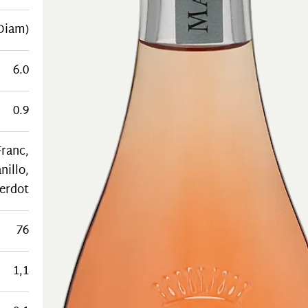
Diam)
6.0
0.9
Franc,
nillo,
Verdot
76
1,1