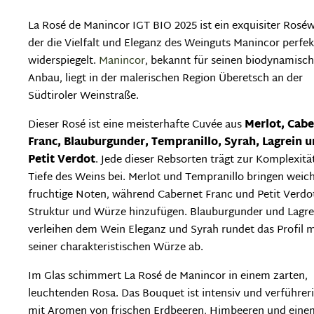
La Rosé de Manincor IGT BIO 2025 ist ein exquisiter Roséw
der die Vielfalt und Eleganz des Weinguts Manincor perfek
widerspiegelt.
Manincor
, bekannt für seinen biodynamisc
Anbau, liegt in der malerischen Region Überetsch an der
Südtiroler Weinstraße.
Dieser Rosé ist eine meisterhafte Cuvée aus
Merlot, Cabe
Franc, Blauburgunder, Tempranillo, Syrah, Lagrein 
Petit Verdot
. Jede dieser Rebsorten trägt zur Komplexitä
Tiefe des Weins bei. Merlot und Tempranillo bringen weich
fruchtige Noten, während Cabernet Franc und Petit Verdo
Struktur und Würze hinzufügen. Blauburgunder und Lagre
verleihen dem Wein Eleganz und Syrah rundet das Profil m
seiner charakteristischen Würze ab.
Im Glas schimmert La Rosé de Manincor in einem zarten,
leuchtenden Rosa. Das Bouquet ist intensiv und verführeri
mit Aromen von frischen Erdbeeren, Himbeeren und eine