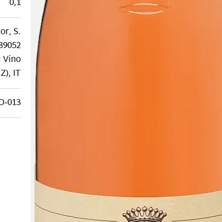
0,1
r, S.
 39052
l Vino
Z), IT
O‑013