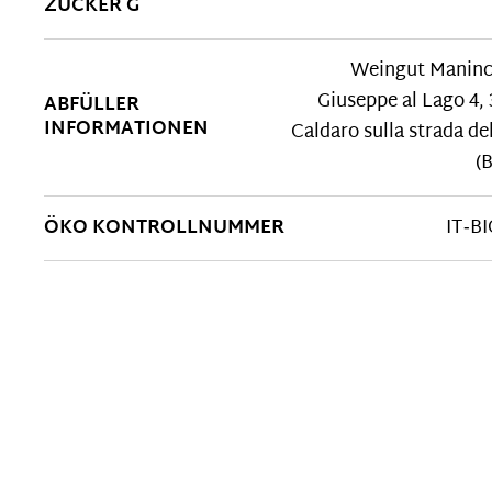
ZUCKER G
Weingut Maninco
Giuseppe al Lago 4,
ABFÜLLER
INFORMATIONEN
Caldaro sulla strada de
(B
ÖKO KONTROLLNUMMER
IT‑BI