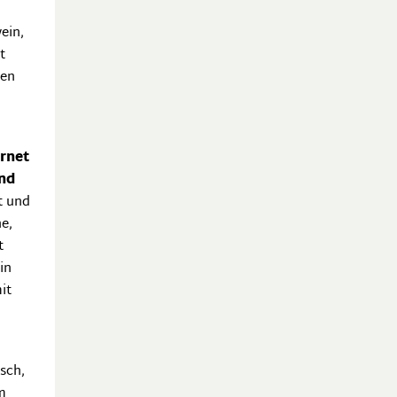
ein,
t
hen
rnet
und
t und
e,
t
in
it
sch,
m