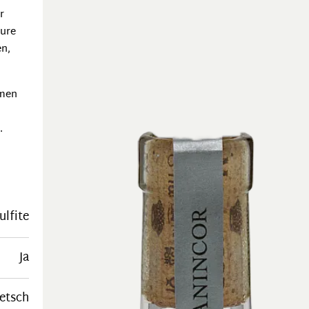
r
äure
en,
omen
.
ulfite
Ja
retsch