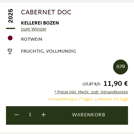
CABERNET DOC
2025
KELLEREI BOZEN
zum Winzer
ROTWEIN
FRUCHTIG, VOLLMUNDIG
0.75l
11,90 €
(15,87 €/l)
* Preise inkl. MwSt. zzgl. Versandkosten
Versandfertig in 7 Tagen, Lieferzeit 2-5 Tage
Produkt Anzahl: Gib den gewünschten Wer
WARENKORB