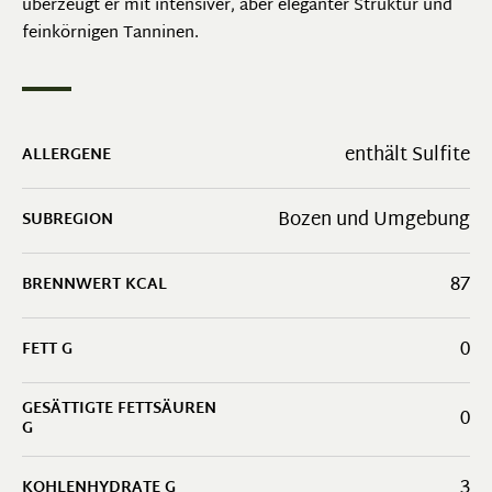
überzeugt er mit intensiver, aber eleganter Struktur und
feinkörnigen Tanninen.
enthält Sulfite
ALLERGENE
Bozen und Umgebung
SUBREGION
87
BRENNWERT KCAL
0
FETT G
GESÄTTIGTE FETTSÄUREN
0
G
3
KOHLENHYDRATE G