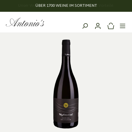
Unser Weinclub: Exklusive Weine. Exklusive Vorteile.
ÜBER 1700 WEINE IM SORTIMENT
alt springen