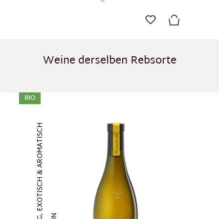
Weine derselben Rebsorte
Produktgalerie überspringen
BIO
FRUCHTIG, EXOTISCH & AROMATISCH