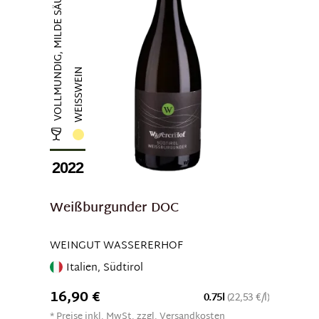
VOLLMUNDIG, MILDE SÄURE
WEISSWEIN
2022
Weißburgunder DOC
WEINGUT WASSERERHOF
Italien, Südtirol
16,90 €
0.75l
(22,53 €/l)
* Preise inkl. MwSt. zzgl. Versandkosten