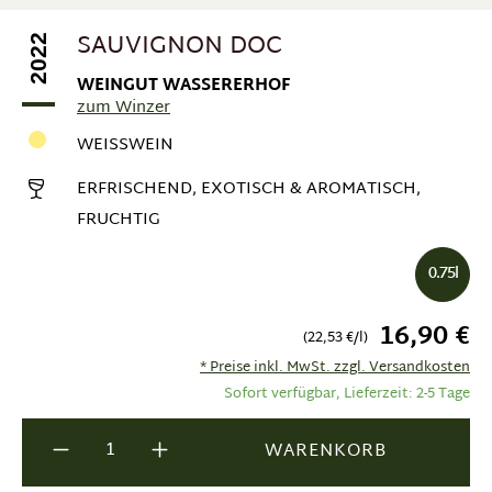
SAUVIGNON DOC
2022
WEINGUT WASSERERHOF
zum Winzer
WEISSWEIN
ERFRISCHEND, EXOTISCH & AROMATISCH,
FRUCHTIG
0.75l
16,90 €
(22,53 €/l)
* Preise inkl. MwSt. zzgl. Versandkosten
Sofort verfügbar, Lieferzeit: 2-5 Tage
Produkt Anzahl: Gib den gewünschten Wer
WARENKORB